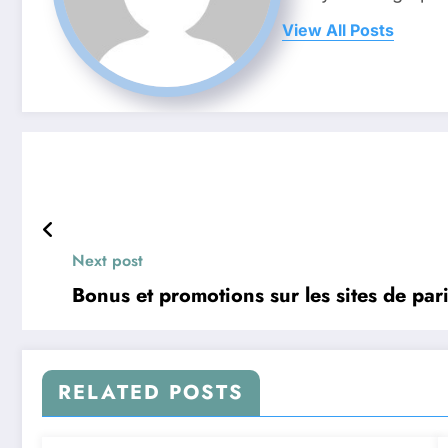
View All Posts
Next post
Bonus et promotions sur les sites de pari
RELATED POSTS