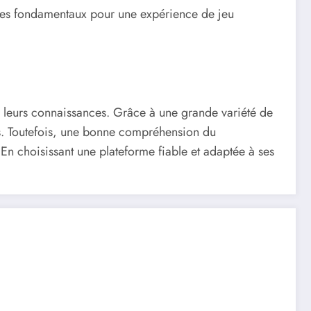
ipes fondamentaux pour une expérience de jeu
ter leurs connaissances. Grâce à une grande variété de
ses. Toutefois, une bonne compréhension du
. En choisissant une plateforme fiable et adaptée à ses