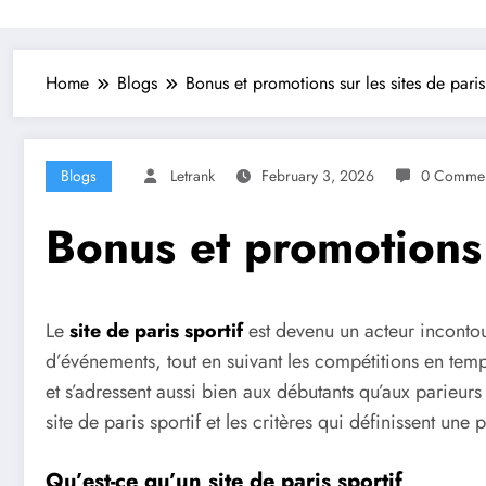
Home
Blogs
Bonus et promotions sur les sites de paris
Blogs
Letrank
February 3, 2026
0 Commen
Bonus et promotions s
Le
site de paris sportif
est devenu un acteur incontou
d’événements, tout en suivant les compétitions en temp
et s’adressent aussi bien aux débutants qu’aux parieur
site de paris sportif et les critères qui définissent une 
Qu’est-ce qu’un site de paris sportif