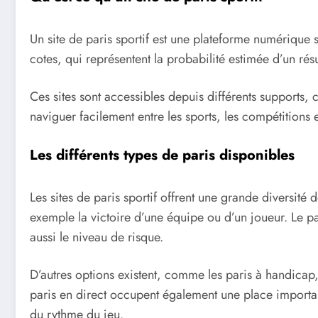
Un site de paris sportif est une plateforme numérique s
cotes, qui représentent la probabilité estimée d’un résu
Ces sites sont accessibles depuis différents supports, 
naviguer facilement entre les sports, les compétitions e
Les différents types de paris disponibles
Les sites de paris sportif offrent une grande diversité 
exemple la victoire d’une équipe ou d’un joueur. Le p
aussi le niveau de risque.
D’autres options existent, comme les paris à handicap,
paris en direct occupent également une place important
du rythme du jeu.