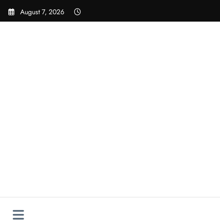
Skip
August 7, 2026
to
content