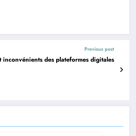
Previous post
et inconvénients des plateformes digitales