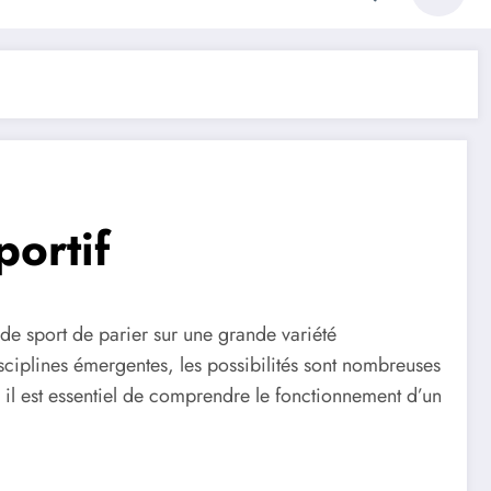
portif
de sport de parier sur une grande variété
isciplines émergentes, les possibilités sont nombreuses
, il est essentiel de comprendre le fonctionnement d’un