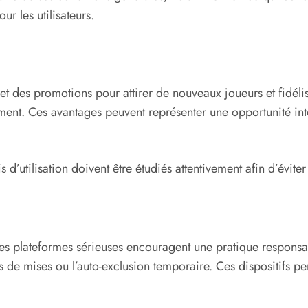
r les utilisateurs.
t des promotions pour attirer de nouveaux joueurs et fidéliser
ment. Ces avantages peuvent représenter une opportunité in
is d’utilisation doivent être étudiés attentivement afin d’évite
r. Les plateformes sérieuses encouragent une pratique responsa
s de mises ou l’auto-exclusion temporaire. Ces dispositifs pe