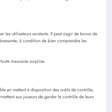
 les utilisateurs existants. Il peut s’agir de bonus de
téressante, à condition de bien comprendre les
r toute mauvaise surprise.
ble en mettant à disposition des outils de contrôle,
rmettent aux joueurs de garder le contrôle de leurs