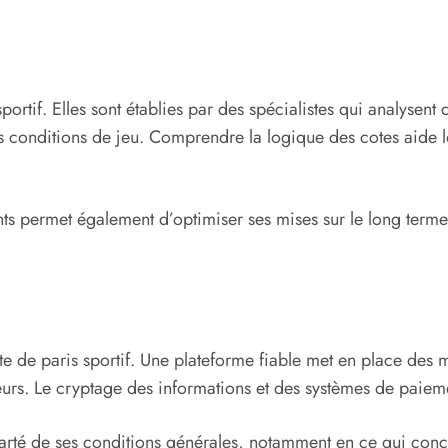
sportif. Elles sont établies par des spécialistes qui analyse
es conditions de jeu. Comprendre la logique des cotes aide le
s permet également d’optimiser ses mises sur le long terme
 site de paris sportif. Une plateforme fiable met en place de
ateurs. Le cryptage des informations et des systèmes de paie
clarté de ses conditions générales, notamment en ce qui concer