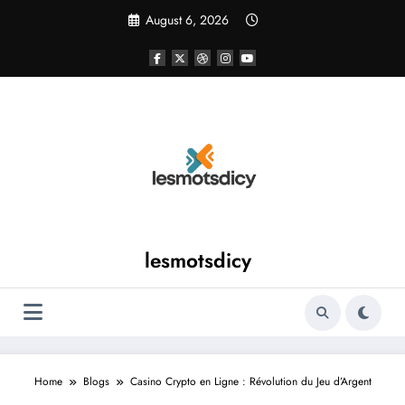
Skip
August 6, 2026
to
content
lesmotsdicy
Home
Blogs
Casino Crypto en Ligne : Révolution du Jeu d’Argent