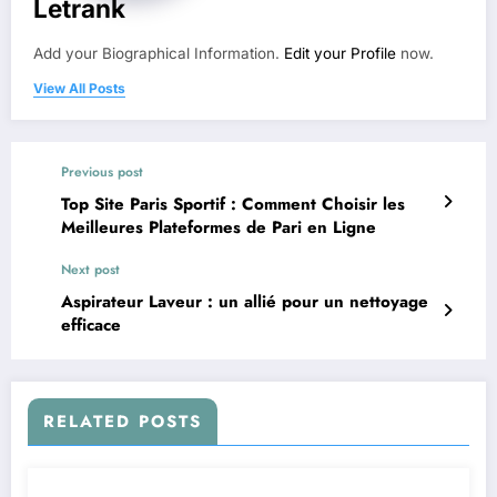
Letrank
Add your Biographical Information.
Edit your Profile
now.
View All Posts
Previous post
Top Site Paris Sportif : Comment Choisir les
Meilleures Plateformes de Pari en Ligne
Next post
Aspirateur Laveur : un allié pour un nettoyage
efficace
RELATED POSTS