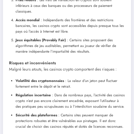
Frais réduits
: Les frais de transaction en cryptos sont souvent
inférieurs à ceux des banques ou des processeurs de paiement
classiques.
Accès mondial
: Indépendants des frontières et des restrictions
bancaires, les casinos crypto sont accessibles depuis presque tous les
pays où l’accès à Internet est libre.
Jeux équitables (Provably Fair)
: Certains sites proposent des
algorithmes de jeu auditables, permettant au joueur de vérifier de
manière indépendante l’impartialité des résultats.
Risques et inconvénients
Malgré leurs atouts, les casinos crypto comportent des risques :
Volatilité des cryptomonnaies
: La valeur d’un jeton peut fluctuer
fortement entre le dépôt et le retrait.
Régulation incertaine
: Dans de nombreux pays, l’activité des casinos
crypto n’est pas encore clairement encadrée, exposant l’utilisateur à
des pratiques peu scrupuleuses ou à l’interdiction soudaine du service.
Sécurité des plateformes
: Certains sites peuvent manquer de
protections robustes et être vulnérables aux piratages. Il est donc
crucial de choisir des casinos réputés et dotés de licences reconnues.