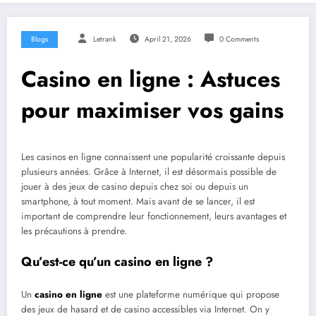
Blogs
Letrank
April 21, 2026
0 Comments
Casino en ligne : Astuces
pour maximiser vos gains
Les casinos en ligne connaissent une popularité croissante depuis
plusieurs années. Grâce à Internet, il est désormais possible de
jouer à des jeux de casino depuis chez soi ou depuis un
smartphone, à tout moment. Mais avant de se lancer, il est
important de comprendre leur fonctionnement, leurs avantages et
les précautions à prendre.
Qu’est-ce qu’un casino en ligne ?
Un
casino en ligne
est une plateforme numérique qui propose
des jeux de hasard et de casino accessibles via Internet. On y