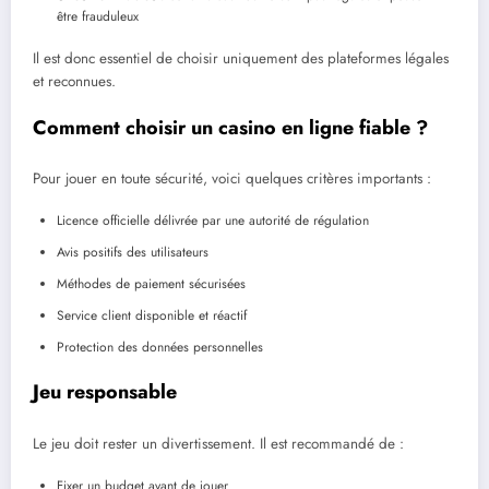
être frauduleux
Il est donc essentiel de choisir uniquement des plateformes légales
et reconnues.
Comment choisir un casino en ligne fiable ?
Pour jouer en toute sécurité, voici quelques critères importants :
Licence officielle délivrée par une autorité de régulation
Avis positifs des utilisateurs
Méthodes de paiement sécurisées
Service client disponible et réactif
Protection des données personnelles
Jeu responsable
Le jeu doit rester un divertissement. Il est recommandé de :
Fixer un budget avant de jouer