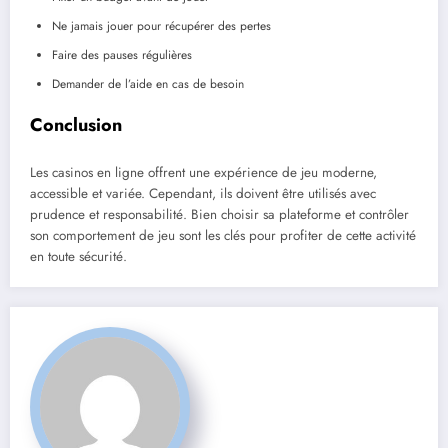
Ne jamais jouer pour récupérer des pertes
Faire des pauses régulières
Demander de l’aide en cas de besoin
Conclusion
Les casinos en ligne offrent une expérience de jeu moderne,
accessible et variée. Cependant, ils doivent être utilisés avec
prudence et responsabilité. Bien choisir sa plateforme et contrôler
son comportement de jeu sont les clés pour profiter de cette activité
en toute sécurité.