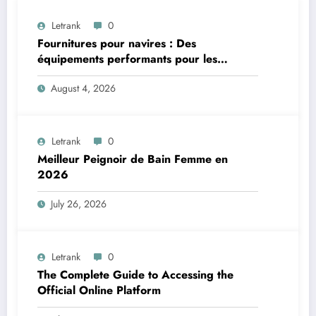
Letrank
0
Fournitures pour navires : Des
équipements performants pour les
applications maritimes
August 4, 2026
Letrank
0
Meilleur Peignoir de Bain Femme en
2026
July 26, 2026
Letrank
0
The Complete Guide to Accessing the
Official Online Platform