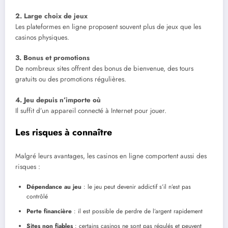
2. Large choix de jeux
Les plateformes en ligne proposent souvent plus de jeux que les
casinos physiques.
3. Bonus et promotions
De nombreux sites offrent des bonus de bienvenue, des tours
gratuits ou des promotions régulières.
4. Jeu depuis n’importe où
Il suffit d’un appareil connecté à Internet pour jouer.
Les risques à connaître
Malgré leurs avantages, les casinos en ligne comportent aussi des
risques :
Dépendance au jeu
: le jeu peut devenir addictif s’il n’est pas
contrôlé
Perte financière
: il est possible de perdre de l’argent rapidement
Sites non fiables
: certains casinos ne sont pas régulés et peuvent