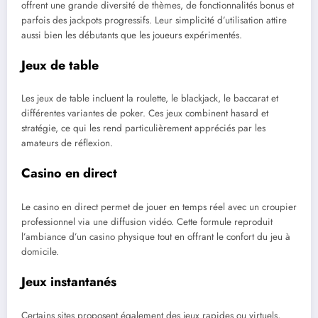
offrent une grande diversité de thèmes, de fonctionnalités bonus et
parfois des jackpots progressifs. Leur simplicité d’utilisation attire
aussi bien les débutants que les joueurs expérimentés.
Jeux de table
Les jeux de table incluent la roulette, le blackjack, le baccarat et
différentes variantes de poker. Ces jeux combinent hasard et
stratégie, ce qui les rend particulièrement appréciés par les
amateurs de réflexion.
Casino en direct
Le casino en direct permet de jouer en temps réel avec un croupier
professionnel via une diffusion vidéo. Cette formule reproduit
l’ambiance d’un casino physique tout en offrant le confort du jeu à
domicile.
Jeux instantanés
Certains sites proposent également des jeux rapides ou virtuels,