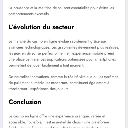
La prudence et la maîtrise de soi sont essentielles pour éviter les
comportements excessifs.
L’évolution du secteur
Le marché du casino en ligne évolue rapidement grâce aux
avancées technologiques. Les graphismes deviennent plus réalistes,
les jeux en direct se perfectionnent et l’expérience mobile prend
une place centrale. Les applications optimisées pour smartphones
permettent de jouer facilement à tout moment.
De nouvelles innovations, comme la réalité virtuelle ou les systèmes
de paiement numériques modernes, contribuent également à
transformer l’expérience des joueurs.
Conclusion
Le casino en ligne offre une expérience pratique, variée et
accessible. Toutefois, il est essentiel de choisir une plateforme