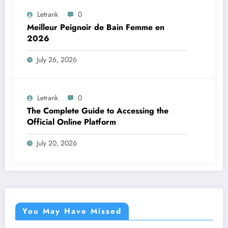
Letrank
0
Meilleur Peignoir de Bain Femme en
2026
July 26, 2026
Letrank
0
The Complete Guide to Accessing the
Official Online Platform
July 20, 2026
You May Have Missed