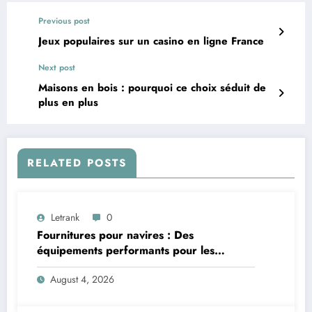
Previous post
Jeux populaires sur un casino en ligne France
Next post
Maisons en bois : pourquoi ce choix séduit de
plus en plus
RELATED POSTS
Letrank
0
Fournitures pour navires : Des
équipements performants pour les
applications maritimes
August 4, 2026