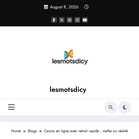
Skip
August 8, 2026
to
content
lesmotsdicy
Home
Blogs
Casino en ligne avec retrait rapide : mythe ou réalité