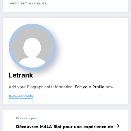
minimisant les risques.
Letrank
Add your Biographical Information.
Edit your Profile
now.
View All Posts
Previous post
Découvrez M4LA Slot pour une expérience de