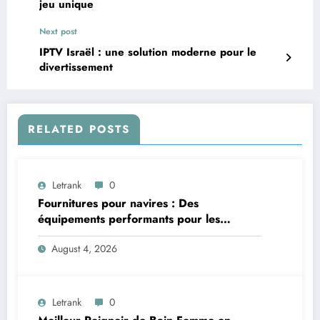
jeu unique
Next post
IPTV Israël : une solution moderne pour le
divertissement
RELATED POSTS
Letrank
0
Fournitures pour navires : Des
équipements performants pour les
applications maritimes
August 4, 2026
Letrank
0