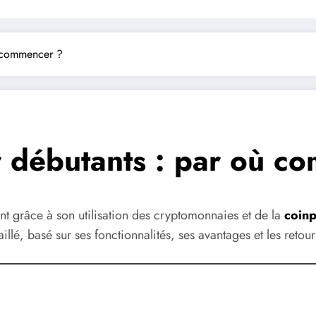
ù commencer ?
r débutants : par où c
ant grâce à son utilisation des cryptomonnaies et de la
coinp
lé, basé sur ses fonctionnalités, ses avantages et les retours