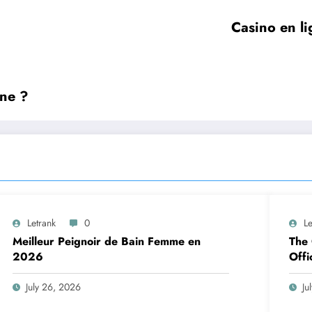
Casino en li
gne ?
Letrank
0
Le
Meilleur Peignoir de Bain Femme en
The 
2026
Offi
July 26, 2026
Ju