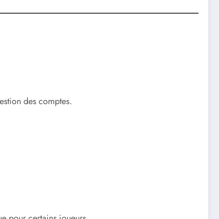
 gestion des comptes.
ue pour certains joueurs.