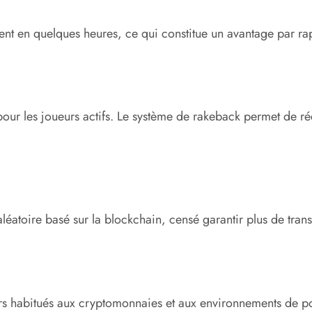
vent en quelques heures, ce qui constitue un avantage par r
our les joueurs actifs. Le système de rakeback permet de ré
éatoire basé sur la blockchain, censé garantir plus de trans
urs habitués aux cryptomonnaies et aux environnements de po