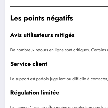
Les points négatifs
Avis utilisateurs mitigés
De nombreux retours en ligne sont critiques. Certains u
Service client
Le support est parfois jugé lent ou difficile à contacte
Régulation limitée
La licence Curaçao offre moins de protection que les a