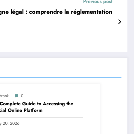
Previous post
gne légal : comprendre la réglementation
trank
0
Complete Guide to Accessing the
cial Online Platform
ly 20, 2026