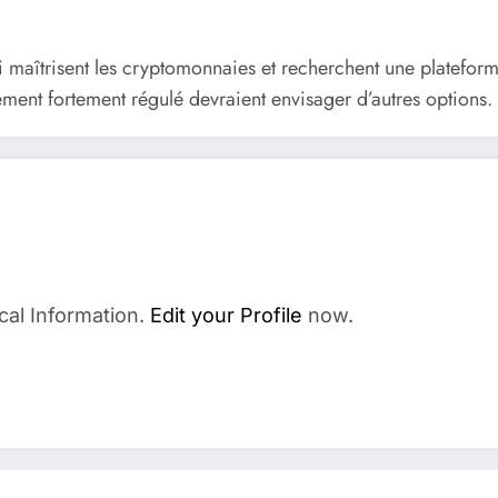
maîtrisent les cryptomonnaies et recherchent une plateforme
ment fortement régulé devraient envisager d’autres options.
cal Information.
Edit your Profile
now.