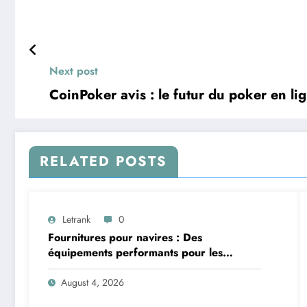
Next post
CoinPoker avis : le futur du poker en li
RELATED POSTS
Letrank
0
Fournitures pour navires : Des
équipements performants pour les
applications maritimes
August 4, 2026