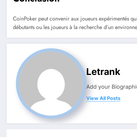
CoinPoker peut convenir aux joueurs expérimentés qui 
débutants ou les joueurs à la recherche d’un environne
Letrank
Add your Biographi
View All Posts