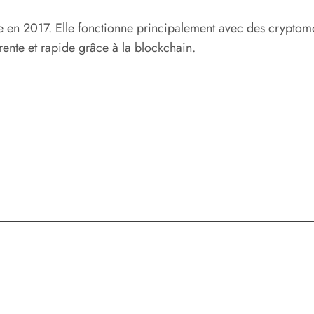
e en 2017. Elle fonctionne principalement avec des cryptom
arente et rapide grâce à la blockchain.