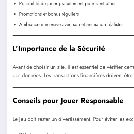
Possibilité de jouer gratuitement pour s’entraîner
Promotions et bonus réguliers
Ambiance immersive avec son et animation réalistes
L’Importance de la Sécurité
Avant de choisir un site, il est essentiel de vérifier ce
des données. Les transactions financières doivent être 
Conseils pour Jouer Responsable
Le jeu doit rester un divertissement. Pour éviter les e