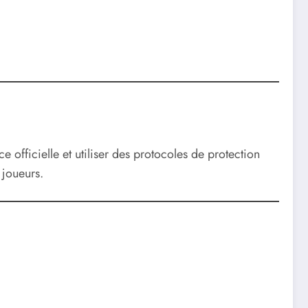
ce officielle et utiliser des protocoles de protection
 joueurs.