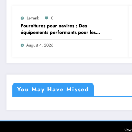
Letrank
0
Fournitures pour navires : Des
équipements performants pour les
applications maritimes
August 4, 2026
You May Have Missed
News