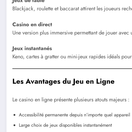
Jeux de table
Blackjack, roulette et baccarat attirent les joueurs rech
Casino en direct
Une version plus immersive permettant de jouer avec u
Jeux instantanés
Keno, cartes à gratter ou mini-jeux rapides idéals pour
Les Avantages du Jeu en Ligne
Le casino en ligne présente plusieurs atouts majeurs :
Accessibilité permanente depuis n’importe quel appareil
Large choix de jeux disponibles instantanément