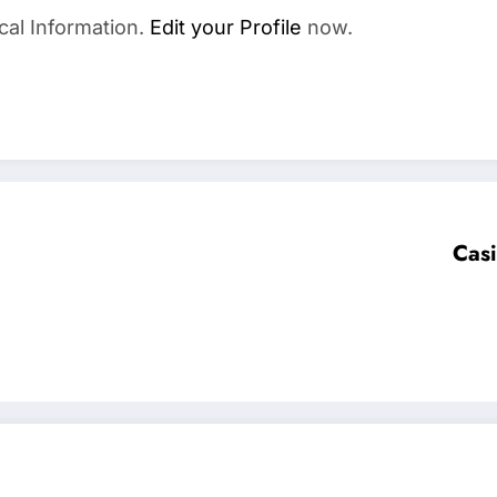
cal Information.
Edit your Profile
now.
Casi