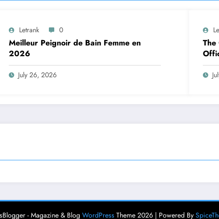
Letrank
0
Le
Meilleur Peignoir de Bain Femme en
The 
2026
Offi
July 26, 2026
Ju
Blogger - Magazine & Blog
WordPress
Theme 2026 | Powered By
SpiceT