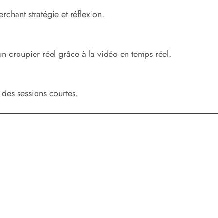
erchant stratégie et réflexion.
n croupier réel grâce à la vidéo en temps réel.
 des sessions courtes.