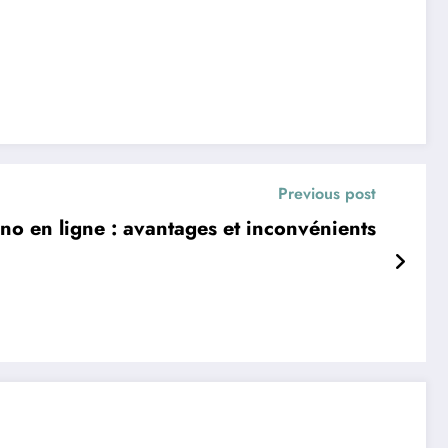
Previous post
no en ligne : avantages et inconvénients