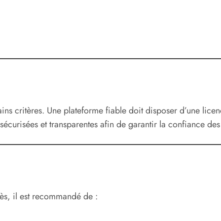
rtains critères. Une plateforme fiable doit disposer d’une licen
sécurisées et transparentes afin de garantir la confiance des
xcès, il est recommandé de :