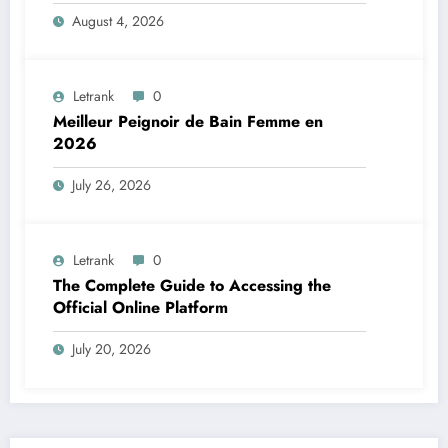
applications maritimes
August 4, 2026
Letrank
0
Meilleur Peignoir de Bain Femme en
2026
July 26, 2026
Letrank
0
The Complete Guide to Accessing the
Official Online Platform
July 20, 2026