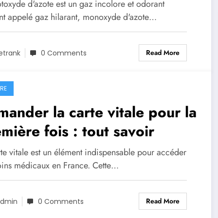
otoxyde d’azote de manière
toxyde d'azote est un gaz incolore et odorant
e et créative dans la cuisine
nt appelé gaz hilarant, monoxyde d'azote…
Read More
etrank
0 Comments
IRE
ander la carte vitale pour la
mière fois : tout savoir
te vitale est un élément indispensable pour accéder
oins médicaux en France. Cette…
Read More
dmin
0 Comments