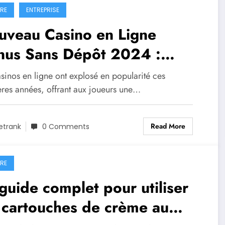
IRE
ENTREPRISE
uveau Casino en Ligne
nus Sans Dépôt 2024 :
de Complet pour les Joueurs
sinos en ligne ont explosé en popularité ces
ères années, offrant aux joueurs une…
Read More
etrank
0 Comments
IRE
guide complet pour utiliser
 cartouches de crème au