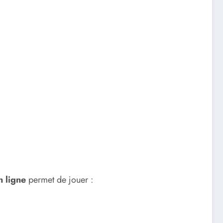
n ligne
permet de jouer :