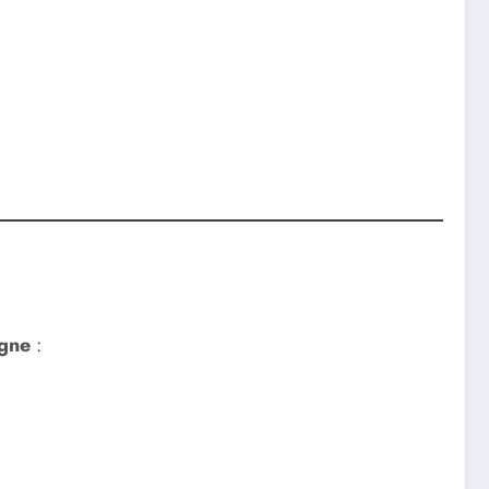
igne
: