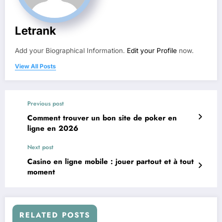
Letrank
Add your Biographical Information.
Edit your Profile
now.
View All Posts
Previous post
Comment trouver un bon site de poker en
ligne en 2026
Next post
Casino en ligne mobile : jouer partout et à tout
moment
RELATED POSTS