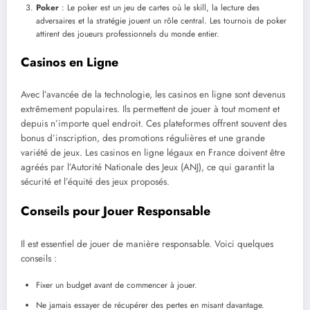
Poker
: Le poker est un jeu de cartes où le skill, la lecture des
adversaires et la stratégie jouent un rôle central. Les tournois de poker
attirent des joueurs professionnels du monde entier.
Casinos en Ligne
Avec l’avancée de la technologie, les casinos en ligne sont devenus
extrêmement populaires. Ils permettent de jouer à tout moment et
depuis n’importe quel endroit. Ces plateformes offrent souvent des
bonus d’inscription, des promotions régulières et une grande
variété de jeux. Les casinos en ligne légaux en France doivent être
agréés par l’Autorité Nationale des Jeux (ANJ), ce qui garantit la
sécurité et l’équité des jeux proposés.
Conseils pour Jouer Responsable
Il est essentiel de jouer de manière responsable. Voici quelques
conseils :
Fixer un budget avant de commencer à jouer.
Ne jamais essayer de récupérer des pertes en misant davantage.