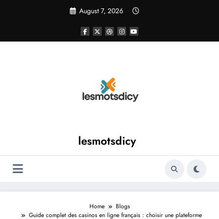
Skip
August 7, 2026
to
content
lesmotsdicy
Home
Blogs
Guide complet des casinos en ligne français : choisir une plateforme