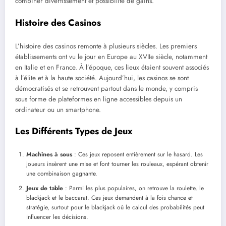
combiner divertissement et possibilité de gains.
Histoire des Casinos
L’histoire des casinos remonte à plusieurs siècles. Les premiers
établissements ont vu le jour en Europe au XVIIe siècle, notamment
en Italie et en France. À l’époque, ces lieux étaient souvent associés
à l’élite et à la haute société. Aujourd’hui, les casinos se sont
démocratisés et se retrouvent partout dans le monde, y compris
sous forme de plateformes en ligne accessibles depuis un
ordinateur ou un smartphone.
Les Différents Types de Jeux
Machines à sous
: Ces jeux reposent entièrement sur le hasard. Les
joueurs insèrent une mise et font tourner les rouleaux, espérant obtenir
une combinaison gagnante.
Jeux de table
: Parmi les plus populaires, on retrouve la roulette, le
blackjack et le baccarat. Ces jeux demandent à la fois chance et
stratégie, surtout pour le blackjack où le calcul des probabilités peut
influencer les décisions.