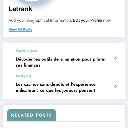
Letrank
Add your Biographical Information.
Edit your Profile
now.
View All Posts
Previous post
Décoder les outils de simulation pour piloter
ses finances
Next post
Les casinos sans dépôts et l’expérience
utilisateur : ce que les joueurs pensent
RELATED POSTS