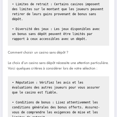
• Limites de retrait : Certains casinos imposent 
des limites sur le montant que les joueurs peuvent 
retirer de leurs gains provenant de bonus sans 
dépôt.

• Diversité des jeux : Les jeux disponibles avec 
un bonus sans dépôt peuvent être limités par 
rapport à ceux accessibles avec un dépôt.
Comment choisir un casino sans dépôt ?
Le choix d’un casino sans dépôt nécessite une attention particulière.
Voici quelques critères à considérer lors de votre sélection :
• Réputation : Vérifiez les avis et les 
évaluations des autres joueurs pour vous assurer 
que le casino est fiable.

• Conditions de bonus : Lisez attentivement les 
conditions générales des bonus offerts. Assurez-
vous de comprendre les exigences de mise et les 