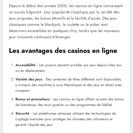
Depuis le début des années 2000, les casinos en ligne connaissent
un succès fulgurant. Leur popularité s’explique par la variété des
jeux proposés, les bonus attractifs et la facilité d’accès. Des jeux
classiques comme le blackjack, la roulette ou le poker sont
désormais accessibles en quelques clics, tandis que de nouveaux
jeux innovants continuent d’émerger.
Les avantages des casinos en ligne
Accessibilité
: Les joueurs peuvent accéder aux jeux depuis chez eux
ou en déplacement.
Variété des jeux
: Des centaines de titres différents sont disponibles,
y compris des machines à sous thématiques et des jeux en direct avec
croupiers.
Bonus et promotions
: Les casinos en ligne offrent souvent des bonus
de bienvenue, des tours gratuits ou des programmes de fidélité.
Sécurité
: Les plateformes sérieuses utilisent des technologies de
cryptage avancées pour protéger les données des utilisateurs et
garantir l’équité des jeux.