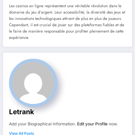
Les casinos en ligne représentent une véritable révolution dans le
domaine du jeu d’argent. Leur accessibilité, la diversité des jeux et
les innovations technologiques attirent de plus en plus de joueurs.
Cependant, il est crucial de jouer sur des plateformes fiables et de
le faire de manière responsable pour profiter pleinement de cette
expérience.
Letrank
Add your Biographical Information.
Edit your Profile
now.
View All Posts