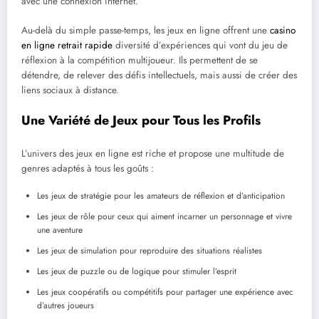
avec une connexion internet.
Au-delà du simple passe-temps, les jeux en ligne offrent une
casino
en ligne retrait rapide
diversité d’expériences qui vont du jeu de
réflexion à la compétition multijoueur. Ils permettent de se
détendre, de relever des défis intellectuels, mais aussi de créer des
liens sociaux à distance.
Une Variété de Jeux pour Tous les Profils
L’univers des jeux en ligne est riche et propose une multitude de
genres adaptés à tous les goûts :
Les jeux de stratégie pour les amateurs de réflexion et d’anticipation
Les jeux de rôle pour ceux qui aiment incarner un personnage et vivre
une aventure
Les jeux de simulation pour reproduire des situations réalistes
Les jeux de puzzle ou de logique pour stimuler l’esprit
Les jeux coopératifs ou compétitifs pour partager une expérience avec
d’autres joueurs