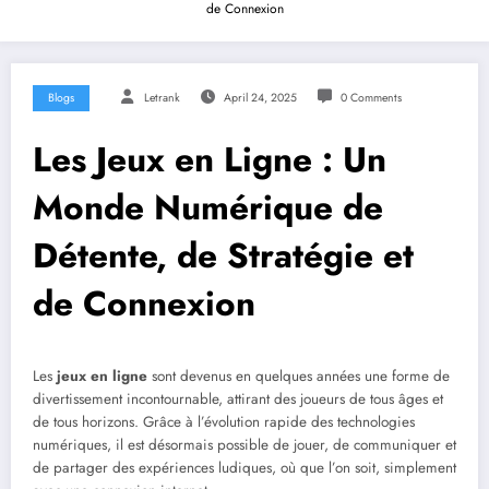
de Connexion
Blogs
Letrank
April 24, 2025
0 Comments
Les Jeux en Ligne : Un
Monde Numérique de
Détente, de Stratégie et
de Connexion
Les
jeux en ligne
sont devenus en quelques années une forme de
divertissement incontournable, attirant des joueurs de tous âges et
de tous horizons. Grâce à l’évolution rapide des technologies
numériques, il est désormais possible de jouer, de communiquer et
de partager des expériences ludiques, où que l’on soit, simplement