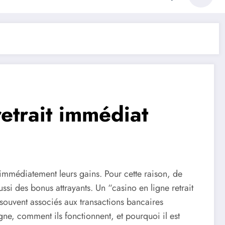
retrait immédiat
er immédiatement leurs gains. Pour cette raison, de
si des bonus attrayants. Un “casino en ligne retrait
s souvent associés aux transactions bancaires
igne, comment ils fonctionnent, et pourquoi il est