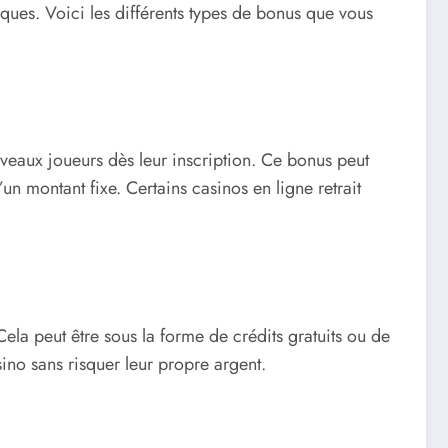
ques. Voici les différents types de bonus que vous
ouveaux joueurs dès leur inscription. Ce bonus peut
 montant fixe. Certains casinos en ligne retrait
ela peut être sous la forme de crédits gratuits ou de
sino sans risquer leur propre argent.