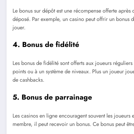
Le bonus sur dépôt est une récompense offerte après 
déposé. Par exemple, un casino peut offrir un bonus d
jouer.
4. Bonus de fidélité
Les bonus de fidélité sont offerts aux joueurs réguli
points ou à un système de niveaux. Plus un joueur joue
de cashbacks.
5. Bonus de parrainage
Les casinos en ligne encouragent souvent les joueurs 
membre, il peut recevoir un bonus. Ce bonus peut êtr