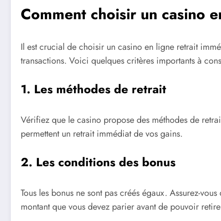
Comment choisir un casino en
Il est crucial de choisir un casino en ligne retrait imm
transactions. Voici quelques critères importants à cons
1. Les méthodes de retrait
Vérifiez que le casino propose des méthodes de retrai
permettent un retrait immédiat de vos gains.
2. Les conditions des bonus
Tous les bonus ne sont pas créés égaux. Assurez-vous d
montant que vous devez parier avant de pouvoir retirer