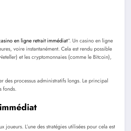
casino en ligne retrait immédiat
“. Un casino en ligne
eures, voire instantanément. Cela est rendu possible
Neteller) et les cryptomonnaies (comme le Bitcoin),
er des processus administratifs longs. Le principal
s fonds.
 immédiat
 joueurs. L’une des stratégies utilisées pour cela est