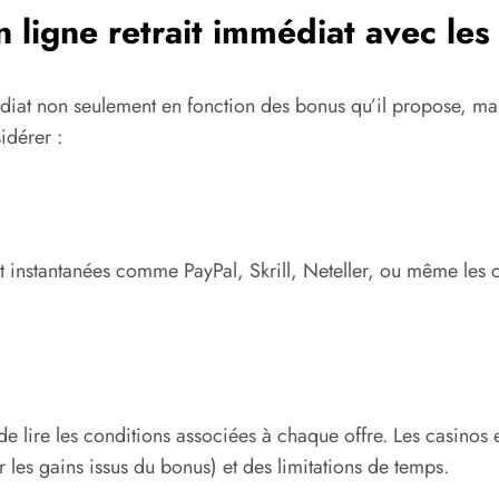
 ligne retrait immédiat avec les
édiat non seulement en fonction des bonus qu’il propose, mais
idérer :
t instantanées comme PayPal, Skrill, Neteller, ou même les 
e lire les conditions associées à chaque offre. Les casinos
 les gains issus du bonus) et des limitations de temps.