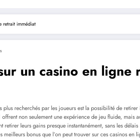
e retrait immédiat
s
sur un casino en ligne 
s plus recherchés par les joueurs est la possibilité de retir
offrent non seulement une expérience de jeu fluide, mais aus
t retirer leurs gains presque instantanément, sans les délai
les meilleurs bonus que l’on peut trouver sur ces casinos en l