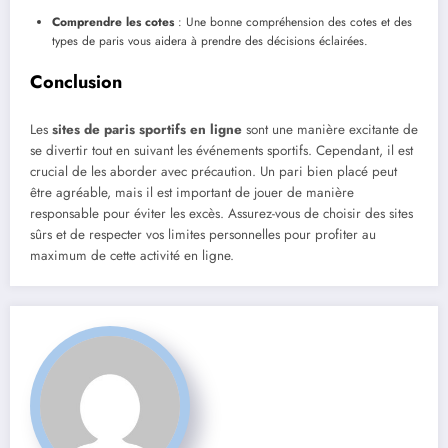
Comprendre les cotes
: Une bonne compréhension des cotes et des
types de paris vous aidera à prendre des décisions éclairées.
Conclusion
Les
sites de paris sportifs en ligne
sont une manière excitante de
se divertir tout en suivant les événements sportifs. Cependant, il est
crucial de les aborder avec précaution. Un pari bien placé peut
être agréable, mais il est important de jouer de manière
responsable pour éviter les excès. Assurez-vous de choisir des sites
sûrs et de respecter vos limites personnelles pour profiter au
maximum de cette activité en ligne.