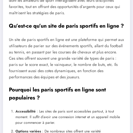
dont les amateurs de sport interagissent avec leurs disciplines
favorites, tout en offrant des opportunités d’argents pour ceux qui
maîtrisent les stratégies de paris.
Qu’est-ce qu’un site de paris sportifs en ligne ?
Un site de paris sportifs en ligne est une plateforme qui permet aux
utilisateurs de parier sur des événements sportifs, allant du football
au tennis, en passant par les courses de chevaux et plus encore.
Ces sites offrent souvent une grande variété de types de paris :
paris sur le score exact, le vainqueur, le nombre de buts, etc. Ils
fournissent aussi des cotes dynamiques, en fonction des
performances des équipes et des joueurs.
Pourquoi les paris sportifs en ligne sont
populaires ?
Accessibilité
: Les sites de paris sont accessibles partout, à tout
moment. Il suffit d’avoir une connexion internet et un appareil mobile
pour commencer à parier.
Options variées
: De nombreux sites offrent une variété