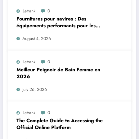
Letrank
0
Fournitures pour navires : Des
équipements performants pour les
applications maritimes
August 4, 2026
Letrank
0
Meilleur Peignoir de Bain Femme en
2026
July 26, 2026
Letrank
0
The Complete Guide to Accessing the
Official Online Platform