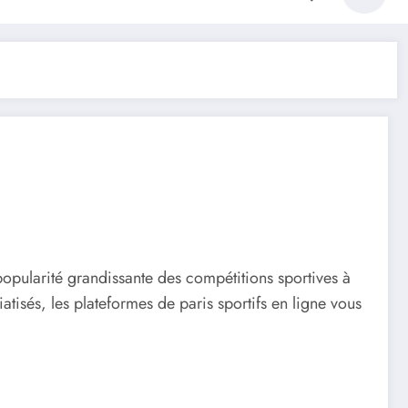
 popularité grandissante des compétitions sportives à
isés, les plateformes de paris sportifs en ligne vous