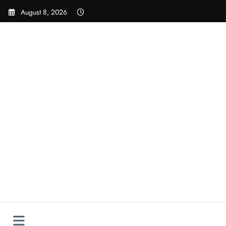
Skip
August 8, 2026
to
content