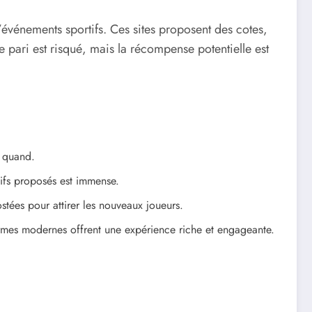
 d’événements sportifs. Ces sites proposent des cotes,
e pari est risqué, mais la récompense potentielle est
e quand.
ifs proposés est immense.
tées pour attirer les nouveaux joueurs.
formes modernes offrent une expérience riche et engageante.