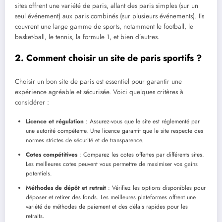
sites offrent une variété de paris, allant des paris simples (sur un
seul événement) aux paris combinés (sur plusieurs événements). Ils
couvrent une large gamme de sports, notamment le football, le
basket-ball, le tennis, la formule 1, et bien d’autres.
2.
Comment choisir un site de paris sportifs ?
Choisir un bon site de paris est essentiel pour garantir une
expérience agréable et sécurisée. Voici quelques critères à
considérer :
Licence et régulation
: Assurez-vous que le site est réglementé par
une autorité compétente. Une licence garantit que le site respecte des
normes strictes de sécurité et de transparence.
Cotes compétitives
: Comparez les cotes offertes par différents sites.
Les meilleures cotes peuvent vous permettre de maximiser vos gains
potentiels.
Méthodes de dépôt et retrait
: Vérifiez les options disponibles pour
déposer et retirer des fonds. Les meilleures plateformes offrent une
variété de méthodes de paiement et des délais rapides pour les
retraits.