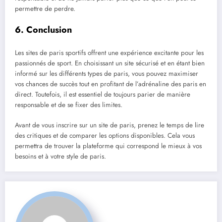
permettre de perdre.
6.
Conclusion
Les sites de paris sportifs offrent une expérience excitante pour les
passionnés de sport. En choisissant un site sécurisé et en étant bien
informé sur les différents types de paris, vous pouvez maximiser
vos chances de succès tout en profitant de l’adrénaline des paris en
direct. Toutefois, il est essentiel de toujours parier de manière
responsable et de se fixer des limites.
Avant de vous inscrire sur un site de paris, prenez le temps de lire
des critiques et de comparer les options disponibles. Cela vous
permettra de trouver la plateforme qui correspond le mieux à vos
besoins et à votre style de paris.