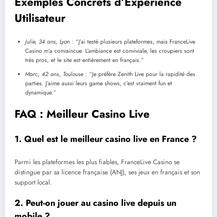
Exemples Concrets d’Expérience
Utilisateur
Julie, 34 ans, Lyon
: “J’ai testé plusieurs plateformes, mais FranceLive
Casino m’a convaincue. L’ambiance est conviviale, les croupiers sont
très pros, et le site est entièrement en français.”
Marc, 42 ans, Toulouse
: “Je préfère Zenith Live pour la rapidité des
parties. J’aime aussi leurs game shows, c’est vraiment fun et
dynamique.”
FAQ : Meilleur Casino Live
1. Quel est le meilleur casino live en France ?
Parmi les plateformes les plus fiables, FranceLive Casino se
distingue par sa licence française (ANJ), ses jeux en français et son
support local.
2. Peut-on jouer au casino live depuis un
mobile ?