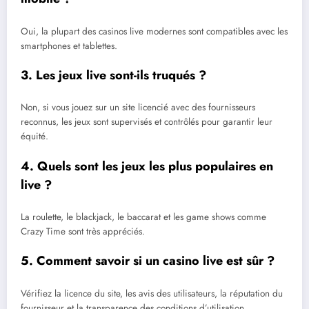
Oui, la plupart des casinos live modernes sont compatibles avec les
smartphones et tablettes.
3. Les jeux live sont-ils truqués ?
Non, si vous jouez sur un site licencié avec des fournisseurs
reconnus, les jeux sont supervisés et contrôlés pour garantir leur
équité.
4. Quels sont les jeux les plus populaires en
live ?
La roulette, le blackjack, le baccarat et les game shows comme
Crazy Time sont très appréciés.
5. Comment savoir si un casino live est sûr ?
Vérifiez la licence du site, les avis des utilisateurs, la réputation du
fournisseur et la transparence des conditions d’utilisation.