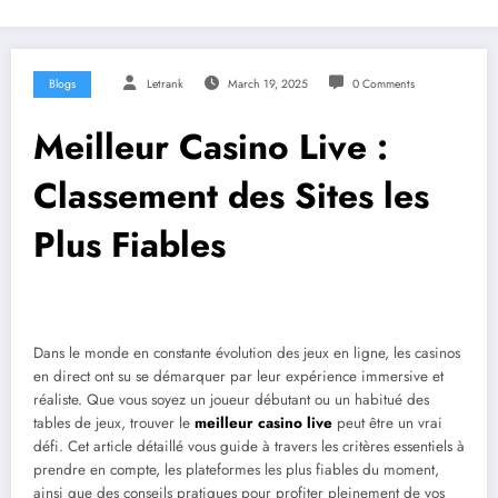
Blogs
Letrank
March 19, 2025
0 Comments
Meilleur Casino Live :
Classement des Sites les
Plus Fiables
Dans le monde en constante évolution des jeux en ligne, les casinos
en direct ont su se démarquer par leur expérience immersive et
réaliste. Que vous soyez un joueur débutant ou un habitué des
tables de jeux, trouver le
meilleur casino live
peut être un vrai
défi. Cet article détaillé vous guide à travers les critères essentiels à
prendre en compte, les plateformes les plus fiables du moment,
ainsi que des conseils pratiques pour profiter pleinement de vos