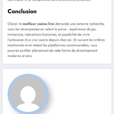
Conclusion
Choisir le
meilleur casino live
demande une certaine recherche,
mais les récompenses en valent la peine : expérience de jeu
immersive, interactions humaines, et possibilité de vivre
l’ambiance d’un vrai casino depuis chez soi. En suivant les critères
mentionnés et en testant les plateformes recommandées, vous
pourrez profiter pleinement de cette forme de divertissement
moderne et sûre.