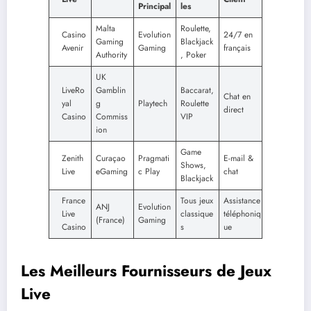
Principal
les
Malta
Roulette,
Casino
Evolution
24/7 en
Gaming
Blackjack
Avenir
Gaming
français
Authority
, Poker
UK
LiveRo
Gamblin
Baccarat,
Chat en
yal
g
Playtech
Roulette
direct
Casino
Commiss
VIP
ion
Game
Zenith
Curaçao
Pragmati
E-mail &
Shows,
Live
eGaming
c Play
chat
Blackjack
France
Tous jeux
Assistance
ANJ
Evolution
Live
classique
téléphoniq
(France)
Gaming
Casino
s
ue
Les Meilleurs Fournisseurs de Jeux
Live