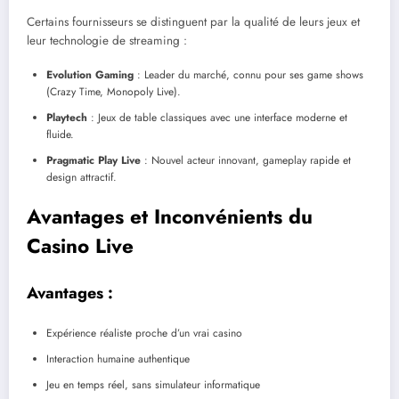
Certains fournisseurs se distinguent par la qualité de leurs jeux et
leur technologie de streaming :
Evolution Gaming
: Leader du marché, connu pour ses game shows
(Crazy Time, Monopoly Live).
Playtech
: Jeux de table classiques avec une interface moderne et
fluide.
Pragmatic Play Live
: Nouvel acteur innovant, gameplay rapide et
design attractif.
Avantages et Inconvénients du
Casino Live
Avantages :
Expérience réaliste proche d’un vrai casino
Interaction humaine authentique
Jeu en temps réel, sans simulateur informatique