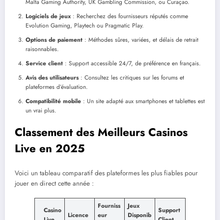
Malta Gaming Authority, UK Gambling Commission, ou Curaçao.
Logiciels de jeux
: Recherchez des fournisseurs réputés comme
Evolution Gaming, Playtech ou Pragmatic Play.
Options de paiement
: Méthodes sûres, variées, et délais de retrait
raisonnables.
Service client
: Support accessible 24/7, de préférence en français.
Avis des utilisateurs
: Consultez les critiques sur les forums et
plateformes d’évaluation.
Compatibilité mobile
: Un site adapté aux smartphones et tablettes est
un vrai plus.
Classement des Meilleurs Casinos
Live en 2025
Voici un tableau comparatif des plateformes les plus fiables pour
jouer en direct cette année :
Fourniss
Jeux
Casino
Support
Licence
eur
Disponib
Live
Client