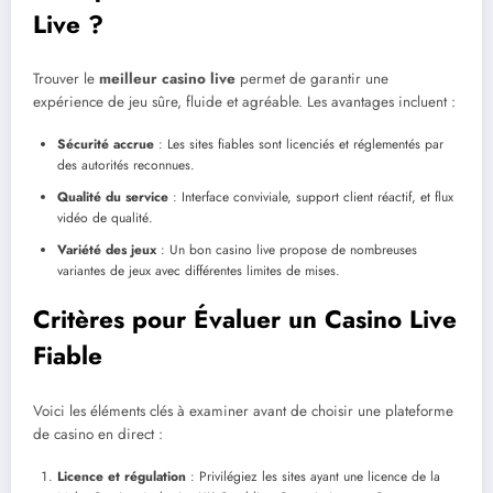
Live ?
Trouver le
meilleur casino live
permet de garantir une
expérience de jeu sûre, fluide et agréable. Les avantages incluent :
Sécurité accrue
: Les sites fiables sont licenciés et réglementés par
des autorités reconnues.
Qualité du service
: Interface conviviale, support client réactif, et flux
vidéo de qualité.
Variété des jeux
: Un bon casino live propose de nombreuses
variantes de jeux avec différentes limites de mises.
Critères pour Évaluer un Casino Live
Fiable
Voici les éléments clés à examiner avant de choisir une plateforme
de casino en direct :
Licence et régulation
: Privilégiez les sites ayant une licence de la