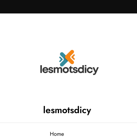
lesmotsdicy
Home