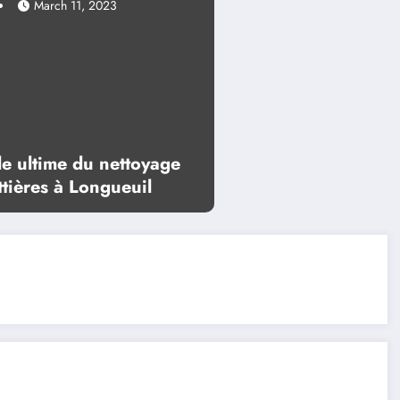
March 11, 2023
e ultime du nettoyage
tières à Longueuil