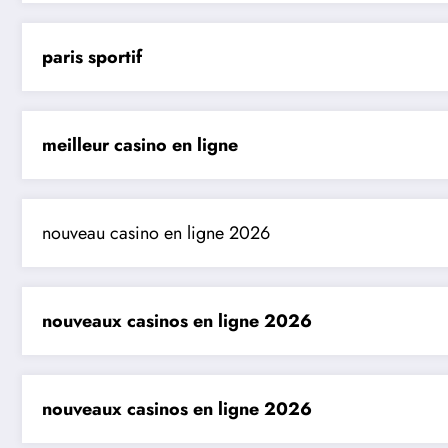
paris sportif
meilleur casino en ligne
nouveau casino en ligne 2026
nouveaux casinos en ligne 2026
nouveaux casinos en ligne 2026