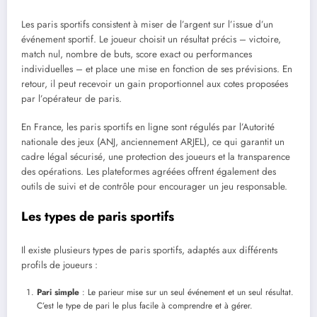
Les paris sportifs consistent à miser de l’argent sur l’issue d’un
événement sportif. Le joueur choisit un résultat précis – victoire,
match nul, nombre de buts, score exact ou performances
individuelles – et place une mise en fonction de ses prévisions. En
retour, il peut recevoir un gain proportionnel aux cotes proposées
par l’opérateur de paris.
En France, les paris sportifs en ligne sont régulés par l’Autorité
nationale des jeux (ANJ, anciennement ARJEL), ce qui garantit un
cadre légal sécurisé, une protection des joueurs et la transparence
des opérations. Les plateformes agréées offrent également des
outils de suivi et de contrôle pour encourager un jeu responsable.
Les types de paris sportifs
Il existe plusieurs types de paris sportifs, adaptés aux différents
profils de joueurs :
Pari simple
: Le parieur mise sur un seul événement et un seul résultat.
C’est le type de pari le plus facile à comprendre et à gérer.