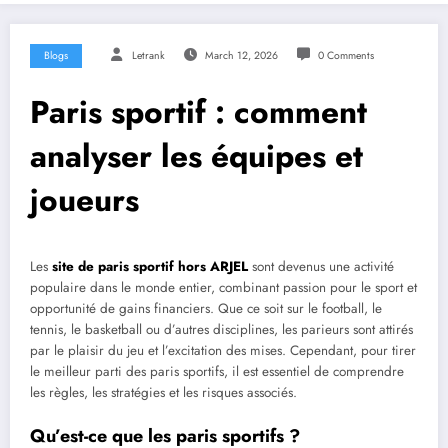
Blogs
Letrank
March 12, 2026
0 Comments
Paris sportif : comment
analyser les équipes et
joueurs
Les
site de paris sportif hors ARJEL
sont devenus une activité
populaire dans le monde entier, combinant passion pour le sport et
opportunité de gains financiers. Que ce soit sur le football, le
tennis, le basketball ou d’autres disciplines, les parieurs sont attirés
par le plaisir du jeu et l’excitation des mises. Cependant, pour tirer
le meilleur parti des paris sportifs, il est essentiel de comprendre
les règles, les stratégies et les risques associés.
Qu’est-ce que les paris sportifs ?