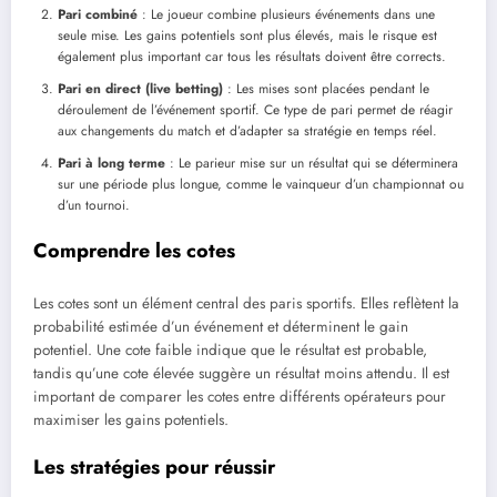
Pari combiné
: Le joueur combine plusieurs événements dans une
seule mise. Les gains potentiels sont plus élevés, mais le risque est
également plus important car tous les résultats doivent être corrects.
Pari en direct (live betting)
: Les mises sont placées pendant le
déroulement de l’événement sportif. Ce type de pari permet de réagir
aux changements du match et d’adapter sa stratégie en temps réel.
Pari à long terme
: Le parieur mise sur un résultat qui se déterminera
sur une période plus longue, comme le vainqueur d’un championnat ou
d’un tournoi.
Comprendre les cotes
Les cotes sont un élément central des paris sportifs. Elles reflètent la
probabilité estimée d’un événement et déterminent le gain
potentiel. Une cote faible indique que le résultat est probable,
tandis qu’une cote élevée suggère un résultat moins attendu. Il est
important de comparer les cotes entre différents opérateurs pour
maximiser les gains potentiels.
Les stratégies pour réussir