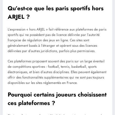
Qu’est-ce que les paris sportifs hors
ARJEL ?
L’expression « hors ARJEL » fait référence aux plateformes de paris
sportifs qui ne possèdent pas de licence délivrée par l’autorité
française de régulation des jeux en ligne. Ces sites sont
généralement basés à l’étranger et opèrent sous des licences
délivrées par d’autres juridictions, parfois plus permissives.
Ces plateformes proposent souvent des paris sur un large éventail
de compétitions sportives : football, tennis, basketball, sports
électroniques, et bien d’autres disciplines. Elles peuvent également
offrir des fonctionnalités supplémentaires qui ne sont pas toujours
disponibles sur les sites réglementés en France.
Pourquoi certains joueurs choisissent
ces plateformes ?