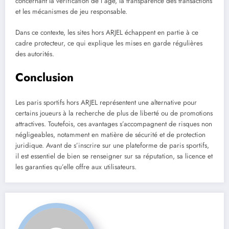
concernant la vérification de l’âge, la transparence des transactions
et les mécanismes de jeu responsable.
Dans ce contexte, les sites hors ARJEL échappent en partie à ce
cadre protecteur, ce qui explique les mises en garde régulières
des autorités.
Conclusion
Les paris sportifs hors ARJEL représentent une alternative pour
certains joueurs à la recherche de plus de liberté ou de promotions
attractives. Toutefois, ces avantages s’accompagnent de risques non
négligeables, notamment en matière de sécurité et de protection
juridique. Avant de s’inscrire sur une plateforme de paris sportifs,
il est essentiel de bien se renseigner sur sa réputation, sa licence et
les garanties qu’elle offre aux utilisateurs.