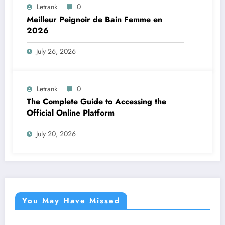
Letrank
0
Meilleur Peignoir de Bain Femme en
2026
July 26, 2026
Letrank
0
The Complete Guide to Accessing the
Official Online Platform
July 20, 2026
You May Have Missed