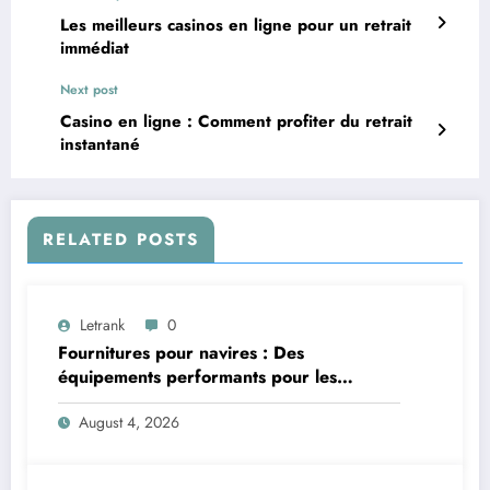
Les meilleurs casinos en ligne pour un retrait
immédiat
Next post
Casino en ligne : Comment profiter du retrait
instantané
RELATED POSTS
Letrank
0
Fournitures pour navires : Des
équipements performants pour les
applications maritimes
August 4, 2026