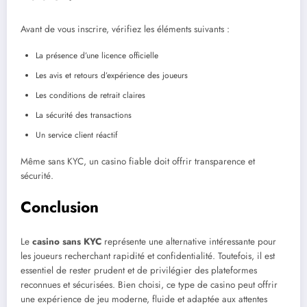
Avant de vous inscrire, vérifiez les éléments suivants :
La présence d’une licence officielle
Les avis et retours d’expérience des joueurs
Les conditions de retrait claires
La sécurité des transactions
Un service client réactif
Même sans KYC, un casino fiable doit offrir transparence et
sécurité.
Conclusion
Le
casino sans KYC
représente une alternative intéressante pour
les joueurs recherchant rapidité et confidentialité. Toutefois, il est
essentiel de rester prudent et de privilégier des plateformes
reconnues et sécurisées. Bien choisi, ce type de casino peut offrir
une expérience de jeu moderne, fluide et adaptée aux attentes