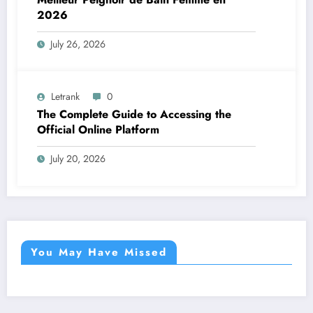
2026
July 26, 2026
Letrank
0
The Complete Guide to Accessing the
Official Online Platform
July 20, 2026
You May Have Missed