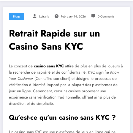
Blogs
Letrank
February 14, 2026
0 Comments
Retrait Rapide sur un
Casino Sans KYC
Le concept de
casino sans KYC
attire de plus en plus de joueurs à
la recherche de rapidité et de confidentialité. KYC signifie
Know
Your Customer
(Connaître son client) et désigne le processus de
vérification d’identité imposé par la plupart des plateformes de
jeux en ligne. Cependant, certains casinos proposent une
expérience sans vérification traditionnelle, offrant ainsi plus de
discrétion et de simplicité.
Qu’est-ce qu’un casino sans KYC ?
Un casino sans KYC est une plateforme de jeux en ligne qui ne