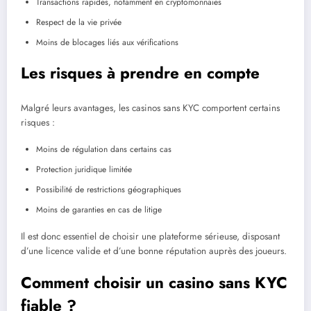
Transactions rapides, notamment en cryptomonnaies
Respect de la vie privée
Moins de blocages liés aux vérifications
Les risques à prendre en compte
Malgré leurs avantages, les casinos sans KYC comportent certains
risques :
Moins de régulation dans certains cas
Protection juridique limitée
Possibilité de restrictions géographiques
Moins de garanties en cas de litige
Il est donc essentiel de choisir une plateforme sérieuse, disposant
d’une licence valide et d’une bonne réputation auprès des joueurs.
Comment choisir un casino sans KYC
fiable ?