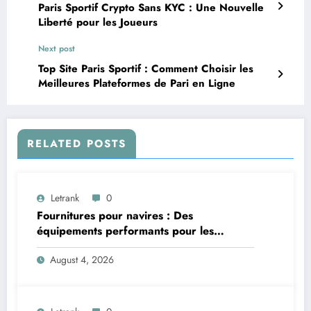
Paris Sportif Crypto Sans KYC : Une Nouvelle
Liberté pour les Joueurs
Next post
Top Site Paris Sportif : Comment Choisir les
Meilleures Plateformes de Pari en Ligne
RELATED POSTS
Letrank
0
Fournitures pour navires : Des
équipements performants pour les
applications maritimes
August 4, 2026