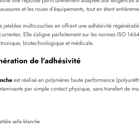
rte une réponse particulièrement adaptée aux exigences actue
ussures et les roues d’équipements, tout en étant entièremen
s jetables multicouches en offrant une adhésivité régénérable,
écurrentes. Elle s’aligne parfaitement sur les normes ISO 1
ctronique, biotechnologique et médicale.
ération de l’adhésivité
anche
est réalisé en polymères haute performance (polyuréth
ntaminants par simple contact physique, sans transfert de mat
tible salle blanche