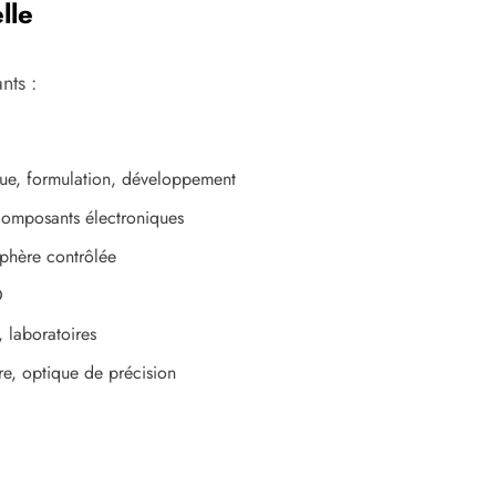
lle
nts :
que, formulation, développement
composants électroniques
sphère contrôlée
O
, laboratoires
re, optique de précision