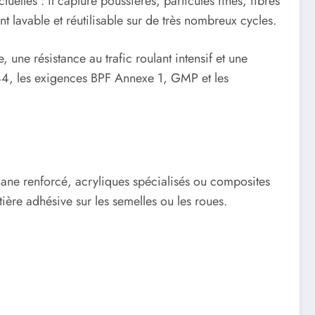
lles : il capture poussières, particules fines, fibres
t lavable et réutilisable sur de très nombreux cycles.
 une résistance au trafic roulant intensif et une
4644, les exigences BPF Annexe 1, GMP et les
ane renforcé, acryliques spécialisés ou composites
ière adhésive sur les semelles ou les roues.