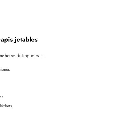
apis jetables
anche
se distingue par :
nismes
es
déchets