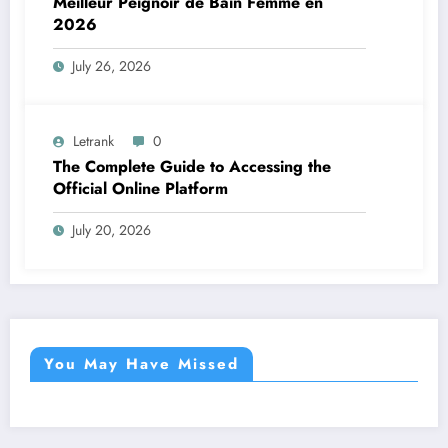
Meilleur Peignoir de Bain Femme en
2026
July 26, 2026
Letrank
0
The Complete Guide to Accessing the
Official Online Platform
July 20, 2026
You May Have Missed