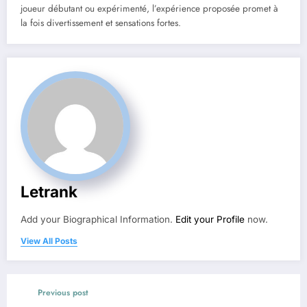
joueur débutant ou expérimenté, l’expérience proposée promet à
la fois divertissement et sensations fortes.
Letrank
Add your Biographical Information.
Edit your Profile
now.
View All Posts
Previous post