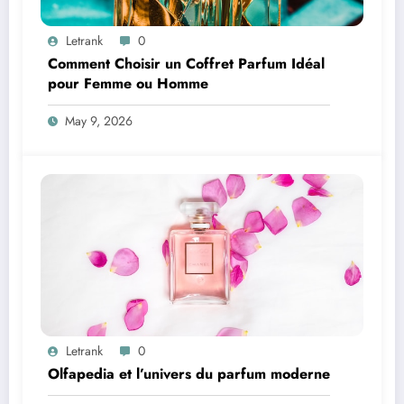
Letrank
0
Comment Choisir un Coffret Parfum Idéal
pour Femme ou Homme
May 9, 2026
Letrank
0
Olfapedia et l’univers du parfum moderne