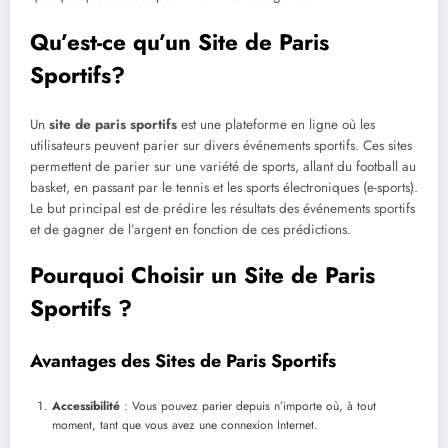
Qu’est-ce qu’un Site de Paris
Sportifs?
Un
site de paris sportifs
est une plateforme en ligne où les
utilisateurs peuvent parier sur divers événements sportifs. Ces sites
permettent de parier sur une variété de sports, allant du football au
basket, en passant par le tennis et les sports électroniques (e-sports).
Le but principal est de prédire les résultats des événements sportifs
et de gagner de l’argent en fonction de ces prédictions.
Pourquoi Choisir un Site de Paris
Sportifs ?
Avantages des Sites de Paris Sportifs
Accessibilité
: Vous pouvez parier depuis n’importe où, à tout
moment, tant que vous avez une connexion Internet.