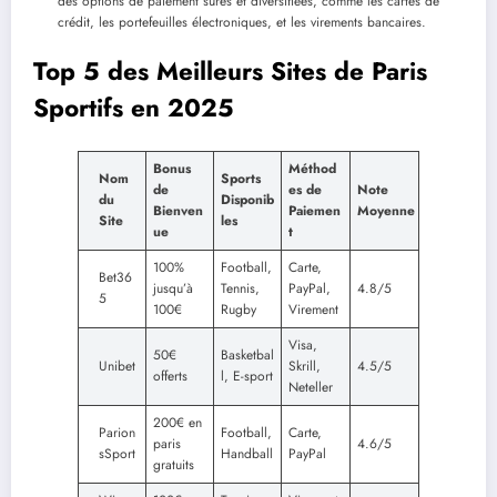
des options de paiement sûres et diversifiées, comme les cartes de
crédit, les portefeuilles électroniques, et les virements bancaires.
Top 5 des Meilleurs Sites de Paris
Sportifs en 2025
Bonus
Méthod
Nom
Sports
de
es de
Note
du
Disponib
Bienven
Paiemen
Moyenne
Site
les
ue
t
100%
Football,
Carte,
Bet36
jusqu’à
Tennis,
PayPal,
4.8/5
5
100€
Rugby
Virement
Visa,
50€
Basketbal
Unibet
Skrill,
4.5/5
offerts
l, E-sport
Neteller
200€ en
Parion
Football,
Carte,
paris
4.6/5
sSport
Handball
PayPal
gratuits