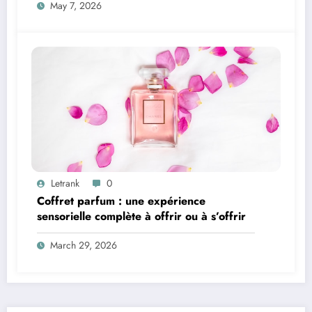
May 7, 2026
Letrank
0
Coffret parfum : une expérience
sensorielle complète à offrir ou à s’offrir
March 29, 2026