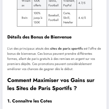
Winam
100€
Tennis,
Virement,
4.7/5
ax
offerts
Football
PayPal
100%
Carte,
Baseball,
Bwin
jusqu’à
Skrill,
4.4/5
Football
150€
Neteller
Détails des Bonus de Bienvenue
L’un des principaux atouts des
sites de paris sportifs
est l’offre de
bonus de bienvenue. Ces bonus peuvent prendre différentes
formes, allant de paris gratuits à des remises en argent sur vos
premiers dépôts. Ces promotions peuvent considérablement
améliorer vos chances de gagner dès le début.
Comment Maximiser vos Gains sur
les Sites de Paris Sportifs ?
1. Connaître les Cotes