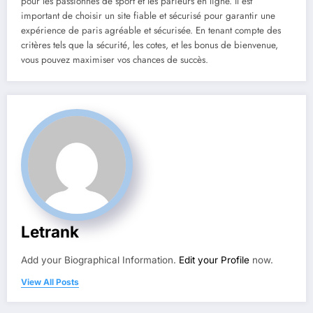
pour les passionnés de sport et les parieurs en ligne. Il est
important de choisir un site fiable et sécurisé pour garantir une
expérience de paris agréable et sécurisée. En tenant compte des
critères tels que la sécurité, les cotes, et les bonus de bienvenue,
vous pouvez maximiser vos chances de succès.
Letrank
Add your Biographical Information.
Edit your Profile
now.
View All Posts