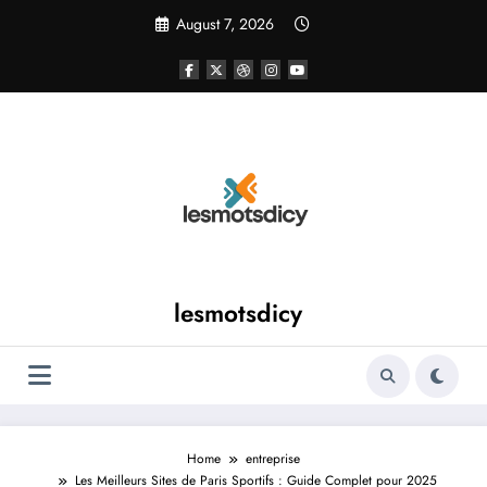
Skip
August 7, 2026
to
content
lesmotsdicy
Home
entreprise
Les Meilleurs Sites de Paris Sportifs : Guide Complet pour 2025